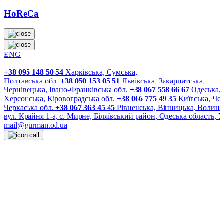
HoReCa
ENG
+38 095 148 50 54
Харківська, Сумська,
Полтавська обл.
+38 050 153 05 51
Львівська, Закарпатська,
Чернівецька, Івано-Франківська обл.
+38 067 558 66 67
Одеська,
Херсонська, Кіровоградська обл.
+38 066 775 49 35
Київська, Че
Черкаська обл.
+38 067 363 45 45
Рівненська, Вінницька, Волин
вул. Крайня 1-а, с. Мирне, Біляївський район, Одеська область, 
mail@gurman.od.ua