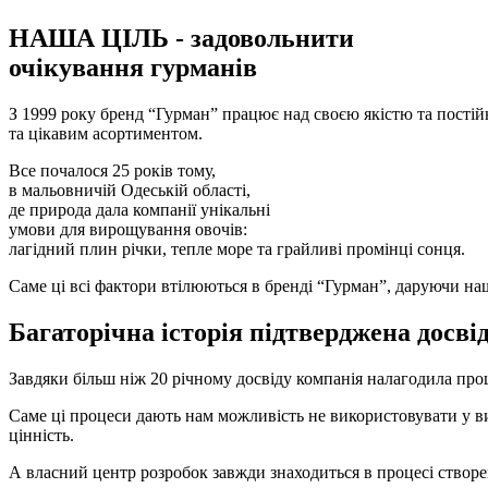
НАША ЦІЛЬ -
задовольнити
очікування гурманів
З 1999 року бренд “Гурман” працює над своєю якістю та пості
та цікавим асортиментом.
Все почалося 25 років тому,
в мальовничій Одеській області,
де природа дала компанії унікальні
умови для вирощування овочів:
лагідний плин річки, тепле море та грайливі промінці сонця.
Саме ці всі фактори втілюються в бренді “Гурман”, даруючи на
Багаторічна історія
підтверджена досві
Завдяки більш ніж 20 річному досвіду компанія налагодила про
Саме ці процеси дають нам можливість не використовувати у в
цінність.
А власний центр розробок завжди знаходиться в процесі ство