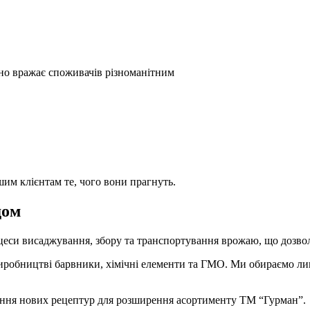
йно вражає споживачів різноманітним
шим клієнтам те, чого вони прагнуть.
дом
цеси висаджування, збору та транспортування врожаю, що дозвол
иробництві барвники, хімічні елементи та ГМО. Ми обираємо лиш
рення нових рецептур для розширення асортименту ТМ “Гурман”.