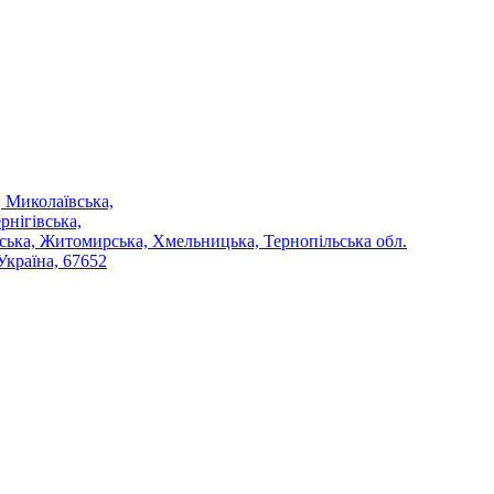
 Миколаївська,
рнігівська,
ська, Житомирська, Хмельницька, Тернопільська обл.
Україна, 67652